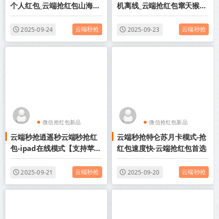
个人红包_云端抢红包山海云
机离线_云端抢红包窜天猴官
官网
网
云端秒抢
云端秒抢
2025-09-24
2025-09-23
微信抢红包新品
微信抢红包新品
云端秒抢逍遥秒云端秒抢红
云端秒抢特仑苏月卡模式-抢
云端秒抢红包
云端秒抢红包
包-ipad在线模式【支持苹果
红包速度快-云端抢红包首选
安卓通用】
云端秒抢
云端秒抢
2025-09-21
2025-09-20