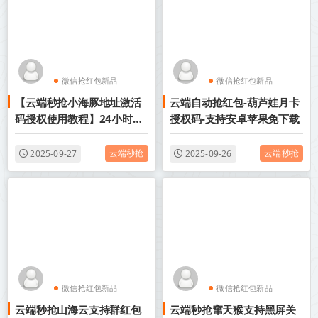
微信抢红包新品
微信抢红包新品
【云端秒抢小海豚地址激活
云端自动抢红包-葫芦娃月卡
云端秒抢红包
云端秒抢红包
码授权使用教程】24小时自
授权码-支持安卓苹果免下载
动云端抢红包
云端秒抢
云端秒抢
2025-09-27
2025-09-26
微信抢红包新品
微信抢红包新品
云端秒抢山海云支持群红包
云端秒抢窜天猴支持黑屏关
云端秒抢红包
云端秒抢红包