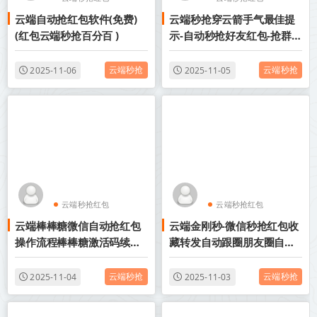
云端自动抢红包软件(免费)
云端秒抢穿云箭手气最佳提
微信抢红包新品
微信抢红包新品
(红包云端秒抢百分百 )
示-自动秒抢好友红包-抢群聊
红包-接收转账-抢包后自动@
发包人
云端秒抢
云端秒抢
2025-11-06
2025-11-05
云端秒抢红包
云端秒抢红包
云端棒棒糖微信自动抢红包
云端金刚秒-微信秒抢红包收
微信抢红包新品
微信抢红包新品
操作流程棒棒糖激活码续费
藏转发自动跟圈朋友圈自动
云端秒抢辅助工具
点赞
云端秒抢
云端秒抢
2025-11-04
2025-11-03