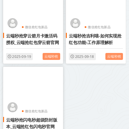
微信抢红包新品
微信抢红包新品
云端秒抢穿云箭月卡激活码
云端秒抢吉利喵-如何实现抢
云端秒抢红包
云端秒抢红包
授权_云端抢红包穿云箭官网
红包功能-工作原理解析
云端秒抢
云端秒抢
2025-09-19
2025-09-18
微信抢红包新品
云端秒抢闪电秒超级防封版
云端秒抢红包
本_云端抢红包闪电秒官网