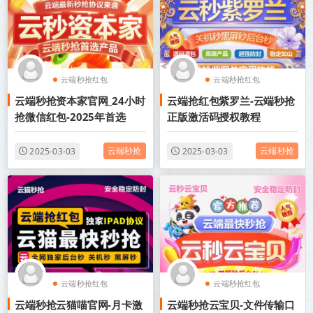
云端秒抢红包
云端秒抢红包
云端秒抢资本家官网_24小时
云端抢红包紫罗兰-云端秒抢
微信抢红包新品
微信抢红包新品
抢微信红包-2025年首选
正版激活码授权教程
云端秒抢
云端秒抢
2025-03-03
2025-03-03
云端秒抢红包
云端秒抢红包
云端秒抢云猫喵官网-月卡激
云端秒抢云宝贝-文件传输口
微信抢红包新品
微信抢红包新品