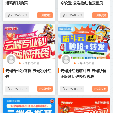
活码商城购买
令设置_云端抢红包云宝贝官
网
云端秒抢
云端秒抢
2025-03-03
2025-03-03
云端秒抢红包
云端秒抢红包
云端专业秒官网-云端秒抢红
云端抢红包筋斗云-云端秒抢
微信抢红包新品
微信抢红包新品
包
正版激活码授权教程
云端秒抢
云端秒抢
2025-03-02
2025-03-02