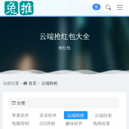
繁
云端抢红包大全
抢红包
首页
云端秒抢
当前位置：
分类
苹果软件
安卓软件
云端秒抢
云端转发
电脑营销
QQ营销
趣味软件
电商拓客