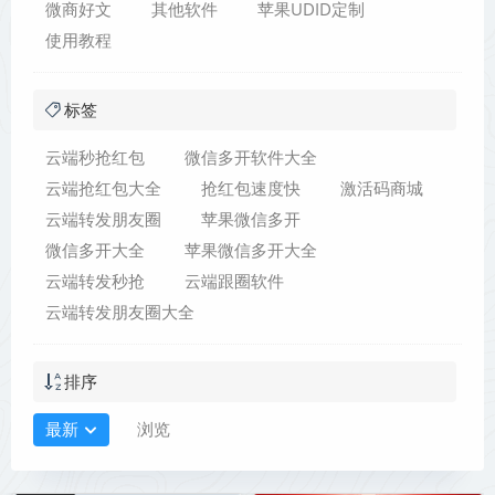
微商好文
其他软件
苹果UDID定制
使用教程
标签
云端秒抢红包
微信多开软件大全
云端抢红包大全
抢红包速度快
激活码商城
云端转发朋友圈
苹果微信多开
微信多开大全
苹果微信多开大全
云端转发秒抢
云端跟圈软件
云端转发朋友圈大全
排序
最新
浏览