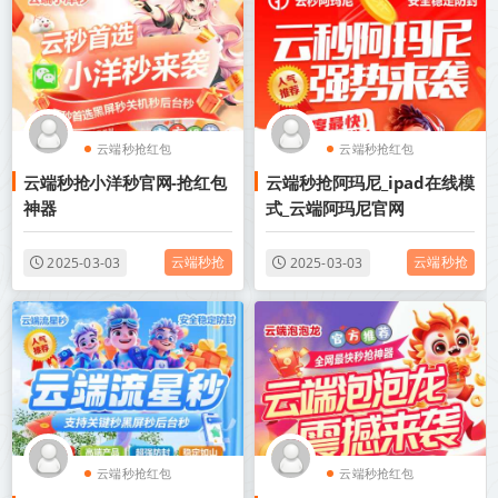
云端秒抢红包
云端秒抢红包
云端秒抢小洋秒官网-抢红包
云端秒抢阿玛尼_ipad在线模
微信抢红包新品
微信抢红包新品
神器
式_云端阿玛尼官网
云端秒抢
云端秒抢
2025-03-03
2025-03-03
云端秒抢红包
云端秒抢红包