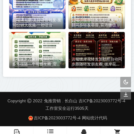
云端满天星-支持语音转发-发
云端小怪兽转发加秒抢支持万
10分钟大视频-一秒语音
群同步转发语音_官方微信一
键转发
云端森罗万象转发加秒抢自动
云端彼岸花转发加秒抢自动同
多号很随一个号朋友圈_官方
步跟随转发朋友圈_彼岸花转
微信一键转发
发加秒抢官方微信一键转发
兔推营销
吉ICP备2023003772号-4
Copyright
2022
. 长白山
工作室安全运行
3505
天
吉ICP备2023003772号-4
网站统计代码
󦤹
󦏉
󦗙
󦐹