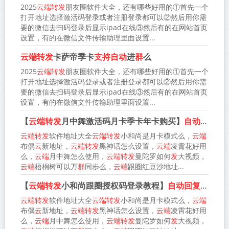
2025
云端转发
朋友圈软件大全，还有哪些好用的①首先一个
打开地址选择激活码登录或者注册登录都可以②然后用你需
要的微信去扫码登录后显示ipad在线③然后有的在网站首页
设置，有的在微信文件传输助理里面设置...
云端转发
卡萨帝季卡
支持自动
进
群
么
2025
云端转发
朋友圈软件大全，还有哪些好用的①首先一个
打开地址选择激活码登录或者注册登录都可以②然后用你需
要的微信去扫码登录后显示ipad在线③然后有的在网站首页
设置，有的在微信文件传输助理里面设置...
【
云端转发
月中舞激活码月卡季卡年卡购买】
自动回复
关
云端转发
软件地址大全
云端转发
小和尚是月卡模式么，
云端
布偶
云
新地址，
云端转发
黑神话怎么设置，
云端
凌霄花好用
么，
云端
月中舞怎么使用，
云端转发
曼陀罗如何
发
大视频，
云端
梧桐树可以万
群
同步么，
云端
跟圈红豆沙地址...
【
云端转发
小和尚跟圈授权码登录教程】
自动回复
关键词
云端转发
软件地址大全
云端转发
小和尚是月卡模式么，
云端
布偶
云
新地址，
云端转发
黑神话怎么设置，
云端
凌霄花好用
么，
云端
月中舞怎么使用，
云端转发
曼陀罗如何
发
大视频，