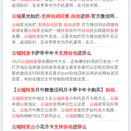
超强防封，安卓苹果华为手机通用，实力技术团...
云端
星光灿烂-
支持自动回复
-
自动
进
群
-官方微信同步跟随
云端
星光灿烂-
支持自动回复
-
自动
进
群
-官方微信同步跟随
转
发
朋友圈
云端
星光灿烂一键
转发
软件可
自动
同步跟随
转发
朋
友圈，
云端转发
软件首选，
云
星光灿烂官方微信使用不丢记
录，超强防封，安卓苹果华为手机通用，实力...
云端转发
卡萨帝半年卡
支持自动
进
群
么
2025
云端转发
朋友圈软件大全，还有哪些好用的①首先一个
打开地址选择激活码登录或者注册登录都可以②然后用你需
要的微信去扫码登录后显示ipad在线③然后有的在网站首页
设置，有的在微信文件传输助理里面设置...
【
云端转发
月中舞激活码月卡季卡年卡购买】
自动回复
关
云端转发
软件地址大全
云端转发
小和尚是月卡模式么，
云端
布偶
云
新地址，
云端转发
黑神话怎么设置，
云端
凌霄花好用
么，
云端
月中舞怎么使用，
云端转发
曼陀罗如何
发
大视频，
云端
梧桐树可以万
群
同步么，
云端
跟圈红豆沙地址...
云端转发云
小花月卡
支持自动
进
群
么