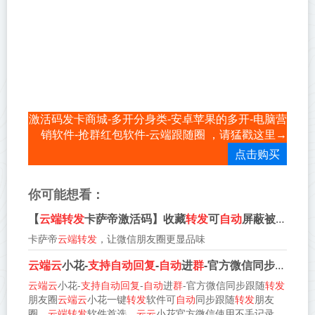
激活码发卡商城-多开分身类-安卓苹果的多开-电脑营
销软件-抢群红包软件-云端跟随圈 ，请猛戳这里→
点击购买
你可能想看：
【
云端转发
卡萨帝激活码】收藏
转发
可
自动
屏蔽被
转发
者
卡萨帝
云端转发
，让微信朋友圈更显品味
云端云
小花-
支持自动回复
-
自动
进
群
-官方微信同步跟随
转
云端云
小花-
支持自动回复
-
自动
进
群
-官方微信同步跟随
转发
朋友圈
云端云
小花一键
转发
软件可
自动
同步跟随
转发
朋友
圈，
云端转发
软件首选，
云云
小花官方微信使用不丢记录，