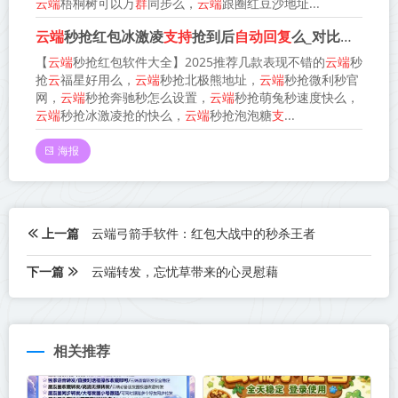
云端
梧桐树可以万
群
同步么，
云端
跟圈红豆沙地址...
云端
秒抢红包冰激凌
支持
抢到后
自动回复
么_对比
云端
秒抢
【
云端
秒抢红包软件大全】2025推荐几款表现不错的
云端
秒
抢
云
福星好用么，
云端
秒抢北极熊地址，
云端
秒抢微利秒官
网，
云端
秒抢奔驰秒怎么设置，
云端
秒抢萌兔秒速度快么，
云端
秒抢冰激凌抢的快么，
云端
秒抢泡泡糖
支
...
海报
上一篇
云端弓箭手软件：红包大战中的秒杀王者
下一篇
云端转发，忘忧草带来的心灵慰藉
相关推荐