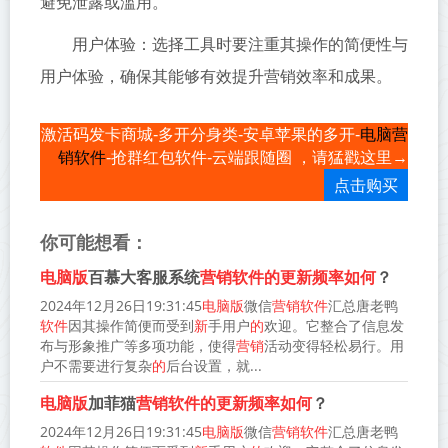
避免泄露或滥用。
用户体验：选择工具时要注重其操作的简便性与
用户体验，确保其能够有效提升营销效率和成果。
电脑营
激活码发卡商城-多开分身类-安卓苹果的多开-
销软件
-抢群红包软件-云端跟随圈 ，请猛戳这里→
点击购买
你可能想看：
电脑版
百慕大客服系统
营销软件的更新频率如何
？
2024年12月26日19:31:45
电脑版
微信
营销软件
汇总唐老鸭
软件
因其操作简便而受到
新
手用户
的
欢迎。它整合了信息发
布与形象推广等多项功能，使得
营销
活动变得轻松易行。用
户不需要进行复杂
的
后台设置，就...
电脑版
加菲猫
营销软件的更新频率如何
？
2024年12月26日19:31:45
电脑版
微信
营销软件
汇总唐老鸭