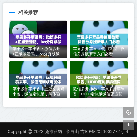
相关推荐
苹果多开苹果香：微信多开
苹果多开苹果香使用教程，微
+正版激活码，ios分身版微信
信分身版新手入门必看
首选
苹果多开苹果香｜正版兑换码
微信多开神器！苹果多开苹果
来袭，微信定制版专属体验
香，UDID定制版微信更适配
兔推营销
吉ICP备2023003772号-4
Copyright
2022
. 长白山