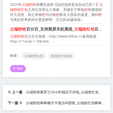
2025年
云端秒抢
有哪些选择【如何选择更适合自己的？】
云
端秒抢红包
之所以深受众人青睐，关键在于萌兔
秒
所展现的
巨大优势，加之奔驰
秒
与闪电
秒
那令人惊叹的速度。微利
秒
与美好世界的对比更是鲜明，它们的卓越表现...
云端秒抢
百分百_支持黑屏关机离线_
云端抢红包
百分百
官
云端秒抢
百分百主链接：http://www.bfbai.cc备用链接：
http://114.66.1.188:666
标签：
云端秒抢红包
微信抢红包新品
海报
上一篇
云端秒抢紫罗兰24小时稳定不掉线_云端抢红包紫罗兰官网
下一篇
云端秒抢棒棒糖月卡激活码授权_云端抢红包棒棒糖官网