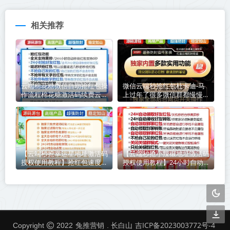
相关推荐
云端棉花糖微信自动抢红包操
微信云端秒抢红包杜卡迪-马
作流程棉花糖激活码续费云端
上过年了很多微信群都慢慢开
秒抢辅助工具
始发红包了
【云端秒抢幸运星地址激活码
【云端秒抢小辣椒地址激活码
授权使用教程】抢红包速度快
授权使用教程】24小时自动
不封号
云端抢红包
兔推营销
吉ICP备2023003772号-4
Copyright
2022
. 长白山