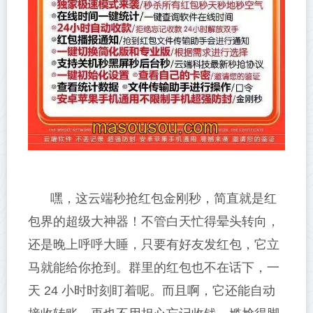
嘿，这云端秒抢红包金刚秒，简直就是红
包界的超级大神器！不管白天忙得晕头转向，
还是晚上呼呼大睡，只要有好友发红包，它立
马就能给你抢到。群里的红包也不在话下，一
天 24 小时时刻盯着呢。而且啊，它还能自动