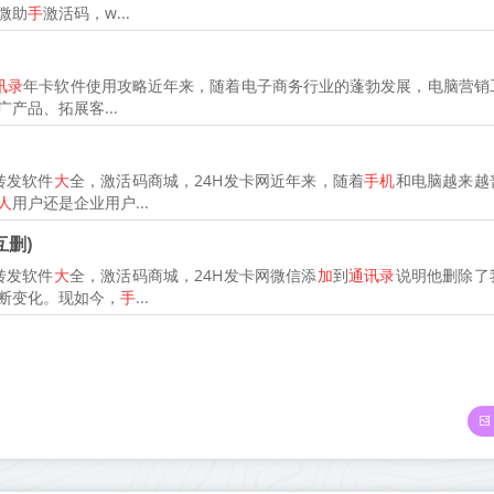
微助
手
激活码，w...
讯录
年卡软件使用攻略近年来，随着电子商务行业的蓬勃发展，电脑营销
产品、拓展客...
转发软件
大
全，激活码商城，24H发卡网近年来，随着
手机
和电脑越来越
人
用户还是企业用户...
删)
转发软件
大
全，激活码商城，24H发卡网微信添
加
到
通讯录
说明他删除了
断变化。现如今，
手
...