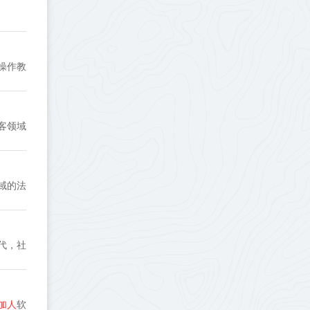
操作教
客领域
域的法
代，社
加人
软