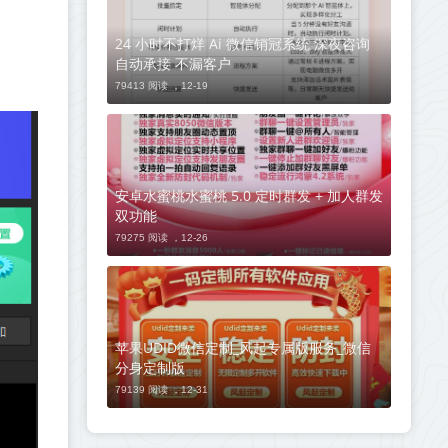
24 小时不打烊 Ai 微信销冠系统 深夜咨询
自动承接 不漏客户
79413 阅读 ，
12-19
安卓水蜜桃水蜜桃 5.0 定时群发 + 加人群发
双功能
79275 阅读 ，
12-26
苹果UDID微信定制_风起专属版服务_微信
分身定制版
79139 阅读 ，
12-31