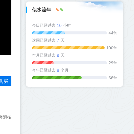
似水流年
今日已经过去
10
小时
44%
这周已经过去
7
天
100%
本月已经过去
9
天
29%
今年已经过去
8
个月
66%
购买
客源拓