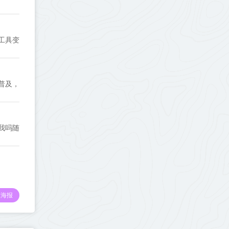
工具变
普及，
我吗随
海报