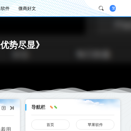
味软件
微商好文
繁
人优势尽显》
导航栏
首页
苹果软件
味着用