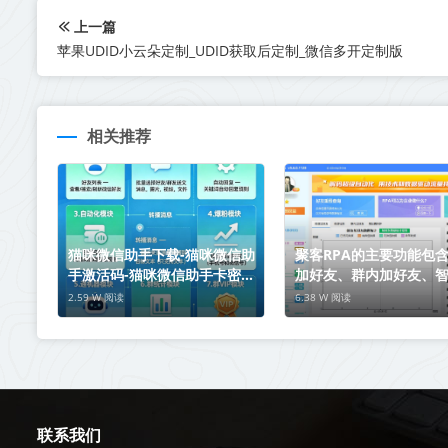
上一篇
苹果UDID小云朵定制_UDID获取后定制_微信多开定制版
相关推荐
猫咪微信助手下载-猫咪微信助
聚客RPA的主要功能包
手激活码-猫咪微信助手卡密-
加好友、群内加好友、
猫咪微信助手群发工具-猫咪微
发等。
2.59 W 阅读
6.38 W 阅读
信助手加人拓客神器
联系我们