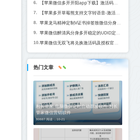
【苹果微信多开开阳app下载】激活码商城分发版本-兑换码模式兑换
【苹果多开草莓熊支持文字转语音-激活码商城版】支持群内加好友
苹果龙马精神定制V证书掉签致微信分身闪退？聊天记录会消失吗？手把手教你避坑指南
苹果微信醉清风分身多开稳定的UDID定制,邀请兑换码购买
苹果微信无双飞将兑换激活码及授权官网介绍
热门文章
村长管家-电脑微信定时自动群发软件-村长
管家微信营销软件
80687 阅读 ，
10-21