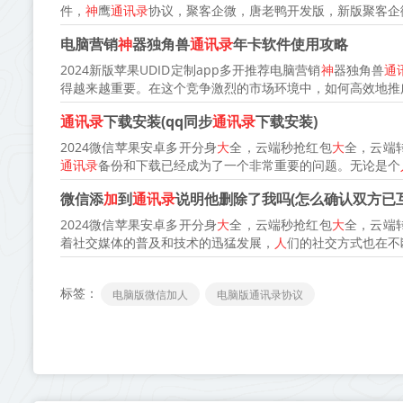
件，
神
鹰
通讯录
协议，聚客企微，唐老鸭开发版，新版聚客企
电脑营销
神
器独角兽
通讯录
年卡软件使用攻略
2024新版苹果UDID定制app多开推荐电脑营销
神
器独角兽
通
得越来越重要。在这个竞争激烈的市场环境中，如何高效地推广
通讯录
下载安装(qq同步
通讯录
下载安装)
2024微信苹果安卓多开分身
大
全，云端秒抢红包
大
全，云端
通讯录
备份和下载已经成为了一个非常重要的问题。无论是个
微信添
加
到
通讯录
说明他删除了我吗(怎么确认双方已互
2024微信苹果安卓多开分身
大
全，云端秒抢红包
大
全，云端
着社交媒体的普及和技术的迅猛发展，
人
们的社交方式也在不
标签：
电脑版微信加人
电脑版通讯录协议