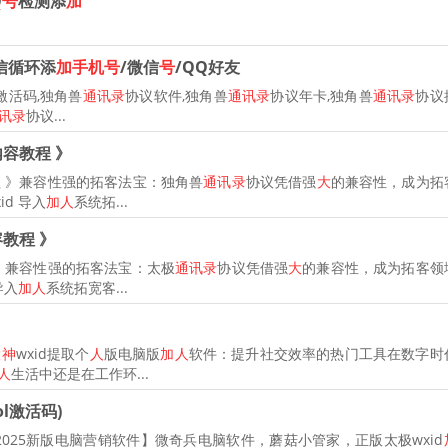
Q
号
检测添
加
信循环添
加手机号
/微信
号
/QQ好友
激活码,独角兽
通讯录
协议软件,独角兽
通讯录
协议年卡,独角兽
通讯录
协议
讯录
协议...
容教程 》
 》兼容性强的拓客法宝：独角兽
通讯录
协议凭借强
大
的兼容性，成为拓
id 导入
加人
系统拓...
教程 》
》兼容性强的拓客法宝：太极
通讯录
协议凭借强
大
的兼容性，成为拓客领
导入
加人
系统拓宽客...
大神
wxid提取个
人
版电脑版
加人
软件：提升社交效率的热门工具在数字时
人
生活中还是在工作环...
ol激活码)
025新版电脑营销软件】微奇兵电脑软件，蘑菇小管家，正版太极wxid