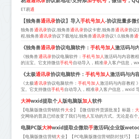
易
通通讯录
协议新地址-支持添
加手机号
，微信
号
，Q
ET易
通
【独角兽
通讯录
协议】导入
手机号加人
-协议批量多微
独角兽
通讯录
协议,独角兽
通讯录
协议卡密,独角兽
通讯录
协议
程,独角兽
通讯录
协议下载地址,独角兽
通讯录
协议1.0,独角兽
通
《独角兽
通讯录
协议电脑软件：
手机号加人
激活码与内
《独角兽
通讯录
协议电脑软件：
手机号加人
激活码与内容教程
的法宝。它支持微信
手机号
自动导入，精准
录
入客户信息，wx
《太极
通讯录
协议电脑软件：
手机号加人
激活码与内容
《太极
通讯录
协议电脑软件：
手机号加人
激活码与内容教程 
宝。它支持微信
手机号
自动导入，精准
录
入客户信息，wxid 
大神
wxid提取个
人
版电脑版
加人
软件
【电脑版微信营销软件
大
全】【微信软件货源批发】标题：
交网络的普及已经改变了我们与他
人
互动的方式。无论是在个
电脑PC版
大神
wxid提取企微助
手
激活码(企业版weto
【电脑版微信营销
大
全】【PC电脑版微信营销防封技巧】【2