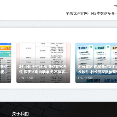
苹果惊鸿官网-TF版本微信多开
含微信
24 小时不打烊 Ai 微信销冠系
村长管家-电脑微信定时
智能群
统 深夜咨询自动承接 不漏客
发软件-村长管家微信营
户
7.95 W 阅读
8.07 W 阅读
关于我们