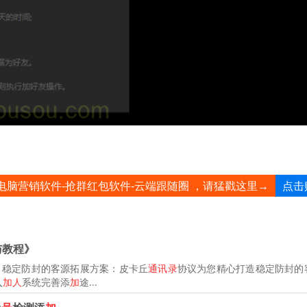
点击
电脑营销软件-抢群红包软件-云端跟随圈 ，请猛戳这里→
与教程》
》稳定防封的客源拓展方案：皮卡丘
通讯录
协议为您精心打造稳定防封的
入
加人
系统完善添
加
途...