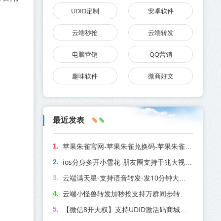
UDID定制
安卓软件
云端秒抢
云端转发
电脑营销
QQ营销
趣味软件
微商好文
最近发表
苹果朱雀官网-苹果朱雀兑换码-苹果朱雀邀请码
ios分身多开小雪花-朋友圈支持千兆大视频转发-激活码商城苹果多开汇总版
云端满天星-支持语音转发-发10分钟大视频-一秒语音
云端小怪兽转发加秒抢支持万群同步转发语音_官方微信一键转发
【微信8开天权】支持UDID激活码商城定制版