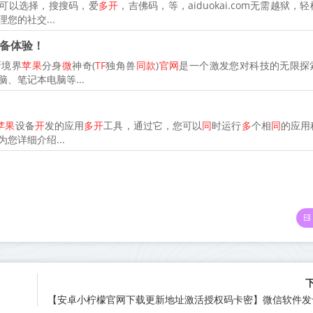
可以选择，搜搜码，爱
多开
，吉佛码，等，aiduokai.com无需越狱，
您的社交...
备体验！
新境界
苹果
分身
微
神奇(
TF
独角兽
同款
)
官网
是一个激发您对科技的无限探
、笔记本电脑等...
苹果
设备
开
发的应用
多开
工具，通过它，您可以
同
时运行
多
个相
同
的应用
您详细介绍...