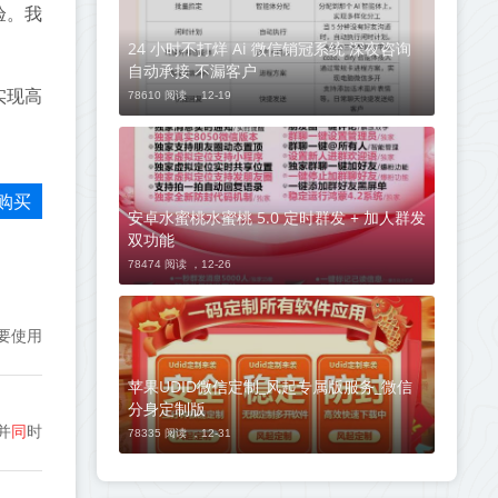
验。我
24 小时不打烊 Ai 微信销冠系统 深夜咨询
自动承接 不漏客户
实现高
78610 阅读 ，
12-19
购买
安卓水蜜桃水蜜桃 5.0 定时群发 + 加人群发
双功能
78474 阅读 ，
12-26
要使用
苹果UDID微信定制_风起专属版服务_微信
分身定制版
并
同
时
78335 阅读 ，
12-31