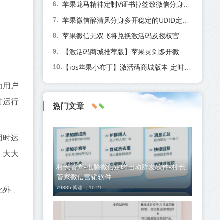
苹果龙马精神定制V证书掉签致微信分身闪退？聊天记录会消失吗？手把手教你避坑指南
苹果微信醉清风分身多开稳定的UDID定制,邀请兑换码购买
苹果微信无双飞将兑换激活码及授权官网介绍
【激活码商城推荐版】苹果灵剑多开微信-支持修改文字修改内容
【ios苹果小布丁】激活码商城版本-定时群发-6开版本
为用户
时运行
热门文章
同时运
，大大
村长管家-电脑微信定时自动群发软件-村长
管家微信营销软件
79885 阅读 ，
10-21
此外，