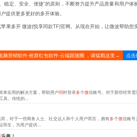
高效、稳定、安全、便捷"的原则，不断努力提升产品质量和用户体
用户提供更多更好的多开体验。
果多开 微波(悦享同款TF)官网。从现在开始，让微波帮助您
点击
电脑营销软件-抢群红包软件-云端跟随圈 ，请猛戳这里→
种简单实用的解决方案，帮助用户
同
时登录
多
个
微
信账号。对于那些经常需
具。传统的...
然而，对于一些商务人士、社交达人和个人用户而言，拥有
多
个
微
信账号
运而生，为用户提供...
开
乐趣！