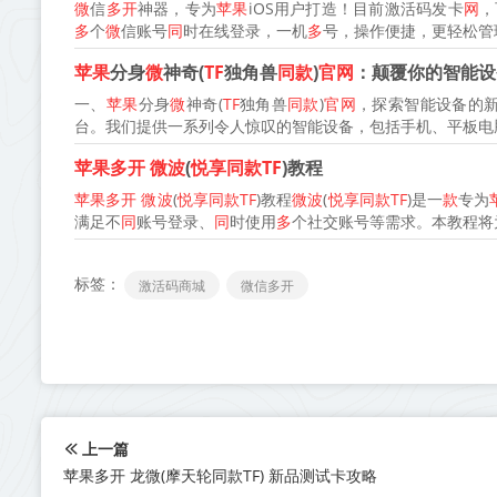
微
信
多开
神器，专为
苹果
iOS用户打造！目前激活码发卡
网
，
多
个
微
信账号
同
时在线登录，一机
多
号，操作便捷，更轻松管理
苹果
分身
微
神奇(
TF
独角兽
同款
)
官网
：颠覆你的智能设
一、
苹果
分身
微
神奇(
TF
独角兽
同款
)
官网
，探索智能设备的
台。我们提供一系列令人惊叹的智能设备，包括手机、平板电脑
苹果多开
微波
(
悦享同款TF
)教程
苹果多开
微波
(
悦享同款TF
)教程
微波
(
悦享同款TF
)是一
款
专为
满足不
同
账号登录、
同
时使用
多
个社交账号等需求。本教程将为
标签：
激活码商城
微信多开
上一篇
苹果多开 龙微(摩天轮同款TF) 新品测试卡攻略