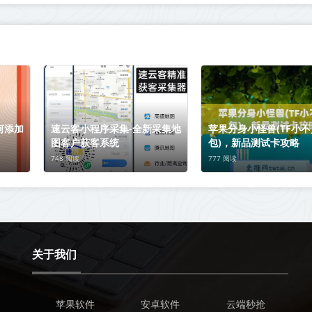
何添加
速云客小程序采集-全新采集地
苹果分身小怪兽(TF小不
图客户获客系统
包)，新品测试卡攻略
748 阅读
777 阅读
关于我们
苹果软件
安卓软件
云端秒抢