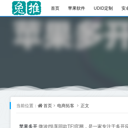
首页
苹果软件
UDID定制
安
首页
电商拓客
正文
当前位置：
苹果多开
微波(悦享同款TF)官网，是一家专注于多