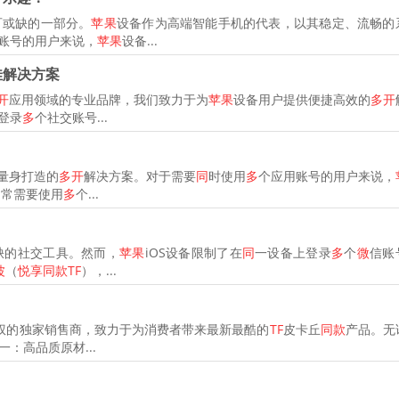
可或缺的一部分。
苹果
设备作为高端智能手机的代表，以其稳定、流畅的
账号的用户来说，
苹果
设备...
佳解决方案
开
应用领域的专业品牌，我们致力于为
苹果
设备用户提供便捷高效的
多开
登录
多
个社交账号...
量身打造的
多开
解决方案。对于需要
同
时使用
多
个应用账号的用户来说，
常常需要使用
多
个...
缺的社交工具。然而，
苹果
iOS设备限制了在
同
一设备上登录
多
个
微
信账
波
（
悦享同款TF
），...
权的独家销售商，致力于为消费者带来最新最酷的
TF
皮卡丘
同款
产品。无
：高品质原材...