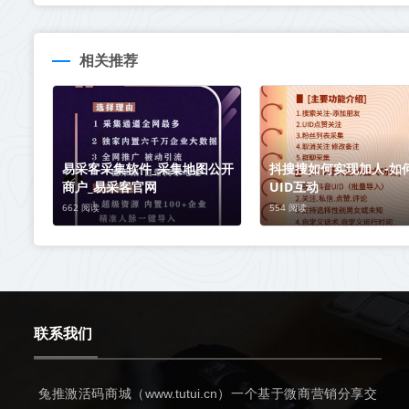
相关推荐
易采客采集软件_采集地图公开
抖搜搜如何实现加人-如
商户_易采客官网
UID互动
662 阅读
554 阅读
联系我们
兔推激活码商城（www.tutui.cn）一个基于微商营销分享交