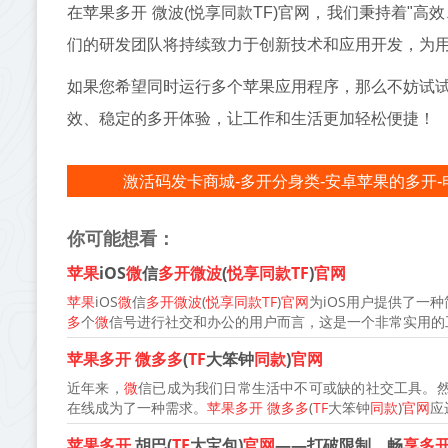
在苹果多开 微波(悦享同款TF)官网，我们秉持着"
们的研发团队将持续致力于创新技术和应用开发，为
如果您希望同时运行多个苹果应用程序，那么不妨试试苹
效、稳定的多开体验，让工作和生活更加轻松便捷！
激活码发卡商城-多开分身类-安卓苹果的多开-
你可能想看：
苹果
iOS
微
信
多开微波
(
悦享同款TF
)
官网
苹果
iOS
微
信
多开微波
(
悦享同款TF
)
官网
为iOS用户提供了一
多
个
微
信号进行社交和办公的用户而言，这是一个非常实用的工
苹果多开
微多多
(
TF
大笨钟
同款
)
官网
近年来，
微
信已成为我们日常生活中不可或缺的社交工具。
在线成为了一种需求。
苹果多开
微多多
(
TF
大笨钟
同款
)
官网
应
苹果多开
胡巴(
TF
大宝包)
官网
——打破限制，畅
享多