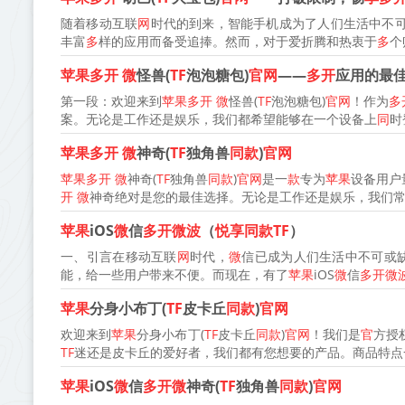
随着移动互联
网
时代的到来，智能手机成为了人们生活中不
丰富
多
样的应用而备受追捧。然而，对于爱折腾和热衷于
多
个
苹果多开
微
怪兽(
TF
泡泡糖包)
官网
——
多开
应用的最
第一段：欢迎来到
苹果多开
微
怪兽(
TF
泡泡糖包)
官网
！作为
多
案。无论是工作还是娱乐，我们都希望能够在一个设备上
同
时
苹果多开
微
神奇(
TF
独角兽
同款
)
官网
苹果多开
微
神奇(
TF
独角兽
同款
)
官网
是一
款
专为
苹果
设备用户
开
微
神奇绝对是您的最佳选择。无论是工作还是娱乐，我们
苹果
iOS
微
信
多开微波
（
悦享同款TF
）
一、引言在移动互联
网
时代，
微
信已成为人们生活中不可或
能，给一些用户带来不便。而现在，有了
苹果
iOS
微
信
多开微
苹果
分身小布丁(
TF
皮卡丘
同款
)
官网
欢迎来到
苹果
分身小布丁(
TF
皮卡丘
同款
)
官网
！我们是
官
方授
TF
迷还是皮卡丘的爱好者，我们都有您想要的产品。商品特点一
苹果
iOS
微
信
多开微
神奇(
TF
独角兽
同款
)
官网