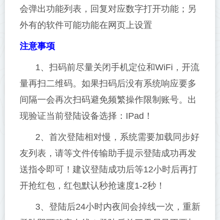
会弹出功能列表，回复对应数字打开功能；另
外有的软件可能功能在网页上设置
注意事项
1、扫码前尽量关闭手机定位和WiFi，开流
量再扫二维码。如果扫码后没有系统响应要多
间隔一会再次扫码避免频繁操作限制账号。出
现验证当前登陆设备选择：IPad！
2、首次登陆相对慢，系统需要加载同步好
友列表，请等文件传输助手提示登陆成功再发
送指令即可！建议登陆成功后等12小时后再打
开抢红包，红包默认秒抢速度1-2秒！
3、登陆后24小时内夜间会掉线一次，重新