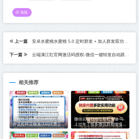
海报
上一篇
安卓水蜜桃水蜜桃 5.0 定时群发 + 加人群发双功能
下一篇
云端满江红官网激活码授权-微信一键转发自动跟随转发朋友圈软件
相关推荐
云端棉花糖微信自动抢红包操
微信云端秒抢红包杜卡迪-马
作流程棉花糖激活码续费云端
上过年了很多微信群都慢慢开
秒抢辅助工具
始发红包了