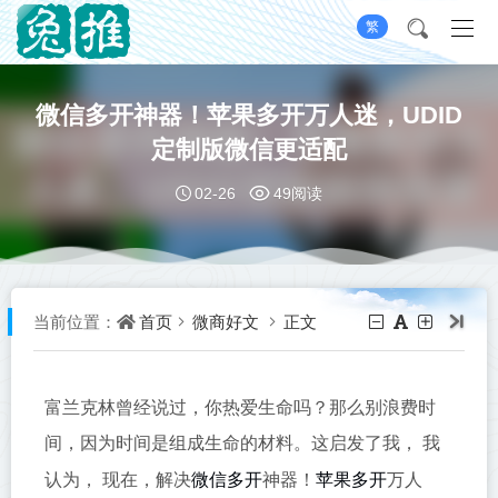
繁
微信多开神器！苹果多开万人迷，UDID
定制版微信更适配
02-26
49阅读
首页
微商好文
正文
当前位置：
富兰克林曾经说过，你热爱生命吗？那么别浪费时
间，因为时间是组成生命的材料。这启发了我， 我
微信多开
苹果多开
认为， 现在，解决
神器！
万人