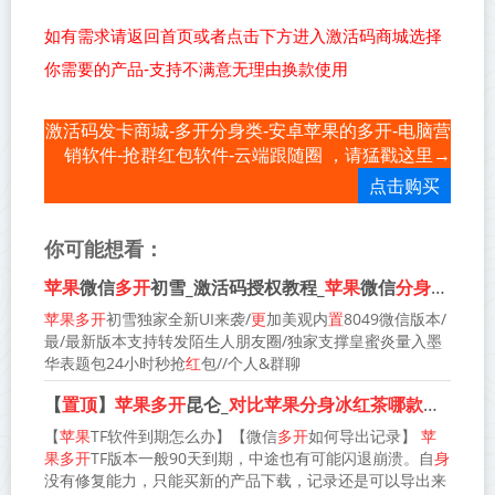
如有需求请返回首页或者点击下方进入激活码商城选择
你需要的产品-支持不满意无理由换款使用
激活码发卡商城-多开分身类-安卓苹果的多开-电脑营
销软件-抢群红包软件-云端跟随圈 ，请猛戳这里→
点击购买
你可能想看：
苹果
微信
多开
初雪_激活码授权教程_
苹果
微信
分身
初雪官
苹果多开
初雪独家全新UI来袭/
更
加美观内
置
8049微信版本/
最/最新版本支持转发陌生人朋友圈/独家支撑皇蜜炎量入墨
华表题包24小时秒抢
红
包//个人&群聊
【
置顶
】
苹果多开
昆仑_
对比苹果分身冰红茶哪款更防封
【
苹果
TF软件到期怎么办】【微信
多开
如何导出记录】
苹
果多开
TF版本一般90天到期，中途也有可能闪退崩溃。自
身
没有修复能力，只能买新的产品下载，记录还是可以导出来