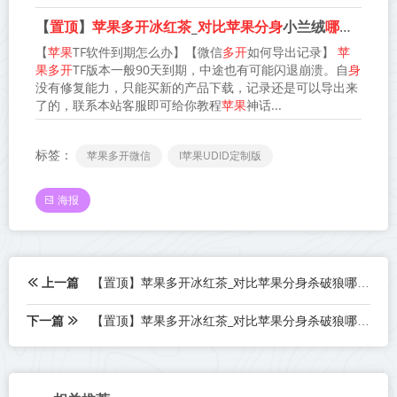
【
置顶
】
苹果多开冰红茶
_
对比苹果分身
小兰绒
哪款更防封
【
苹果
TF软件到期怎么办】【微信
多开
如何导出记录】
苹
果多开
TF版本一般90天到期，中途也有可能闪退崩溃。自
身
没有修复能力，只能买新的产品下载，记录还是可以导出来
了的，联系本站客服即可给你教程
苹果
神话...
标签：
苹果多开微信
I苹果UDID定制版
海报
上一篇
【置顶】苹果多开冰红茶_对比苹果分身杀破狼哪款更防封(14)
下一篇
【置顶】苹果多开冰红茶_对比苹果分身杀破狼哪款更防封(16)