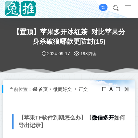
繁
【置顶】苹果多开冰红茶_对比苹果分
身杀破狼哪款更防封(15)
2024-09-17
193阅读
首页
微商好文
正文
当前位置：
微信多开
【苹果TF软件到期怎么办】【
如何
导出记录】