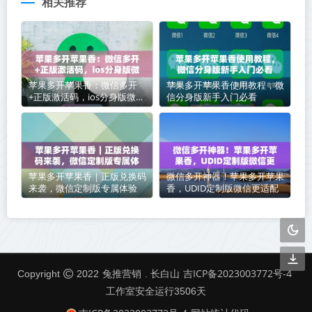
相关推荐
苹果多开苹果香：微信多开
苹果多开苹果香使用教程，微
+正版激活码，ios分身版微信
信分身版新手入门必看
首选
苹果多开苹果香｜正版兑换码
微信多开神器！苹果多开苹果
来袭，微信定制版专属体验
香，UDID定制版微信更适配
兔推营销
吉ICP备2023003772号-4
Copyright
2022
. 长白山
工作室安全运行
3506
天