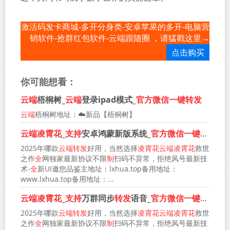
激活码发卡商城-多开分身类-安卓苹果的多开-电脑营
销软件-抢群红包软件-云端跟随圈 ，请猛戳这里→
点击购买
你可能想看：
云端
梧桐树_
云端
登录ipad模式_
官方微信一键转发
云端
梧桐树地址：☁️新品【梧桐树】
云端凌霄花
_
支持
安卓鸿蒙新版系统_
官方微信一键转发
2025年哪款
云端转发
好用，当然选择
凌霄花云端凌霄花
救世
之作
全
网独家最新协议不限
制
扫码不异常，拒绝风号最新技
术-
全
新UI邀您品鉴主地址：lxhua.top备用地址：
www.lxhua.top备用地址：...
云端凌霄花
_
支持
万群同步
转发
语音_
官方微信一键转发
2025年哪款
云端转发
好用，当然选择
凌霄花云端凌霄花
救世
之作
全
网独家最新协议不限
制
扫码不异常，拒绝风号最新技