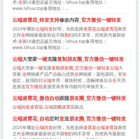
术-
全
新UI邀您品鉴主地址：lxhua.top备用地址：
www.lxhua.top备用地址：...
云端凌霄花
_
转发支持
修改内容_
官方微信一键转发
2025年哪款
云端转发
好用，当然选择
凌霄花云端凌霄花
救世
之作
全
网独家最新协议不限
制
扫码不异常，拒绝风号最新技
术-
全
新UI邀您品鉴主地址：lxhua.top备用地址：
www.lxhua.top备用地址：...
云端
大管家
一键
克隆
复制朋友圈
_
官方微信一键转发
云端
大管家
一键
克隆
复制朋友圈
_
官方微信一键转发云端
大
管家
全
网独家产品产品核心优势
全
网独家：源包源码，安
全
稳定，超强防封
云端
专用：最快秒抢，流畅体验后台
全
天消
息推送
官方微信
直接登录所有功能均可单独开关...
云端凌霄花
_
微信自动
跟随
朋友圈
_
官方微信一键转发
云端转发凌霄花
-
云端
跟
圈凌霄花
新品
云端凌霄花
_
自动
定时
发
送
朋友圈
_
官方微信一键转发
2025年哪款
云端转发
好用，当然选择
凌霄花云端凌霄花
救世
之作
全
网独家最新协议不限
制
扫码不异常，拒绝风号最新技